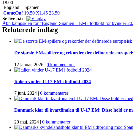
18:00
England -
Spanien
ComeOn!
1
9.50
X
1.45
2
3.50
Se live på:
Åbn kampsiden for "England-Spanien – EM i fodbold for kvinder 20
Relaterede indlæg
De største EM-spillere og rekorder der definerede europæi
12 januar, 2026
|
0 kommentarer
Italien vinder U-17 EM i fodbold 2024
7 juni, 2024
|
0 kommentarer
Danmark klar til kvartfinalen til U-17 EM: Disse hold er 
29 maj, 2024
|
0 kommentarer