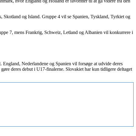
mark, hvor England og Holland er favoritter til at gå videre fra den
, Skotland og Island. Gruppe 4 vil se Spanien, Tyskland, Tyrkiet og
ruppe 7, mens Frankrig, Schweiz, Letland og Albanien vil konkurrere i
t. England, Nederlandene og Spanien vil forsøge at udvide deres
øre deres debut i U17-finalerne. Slovakiet har kun tidligere deltaget