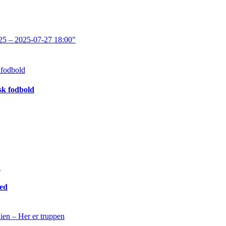
25 – 2025-07-27 18:00"
sk fodbold
med