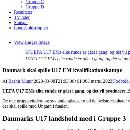
Gruppe C
Gruppe D
Resultater
TV-tider
Slutspil
Landsholdstrupper
View Larger Image
UEFA U17 EMs elite runde er gået i gang, og det vil produ
Danmark skal spille U17 EM kvalifikationskampe
Af
Bashir Munir
|
2023-03-08T21:03:30+01:00
8 marts, 2023
|
Fodbold
UEFA U17 EMs elite runde er gået i gang, og det vil producere 15 v
De otte gruppevindere og syv andenpladser med de bedste resultater vil 
der skal spille mod Ungarn i finalen.
Danmarks U17 landshold med i Gruppe 3