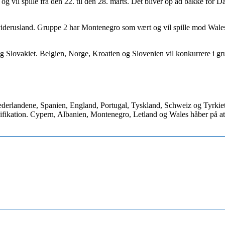
l spille fra den 22. til den 28. marts. Det bliver op ad bakke for Dan
viderusland. Gruppe 2 har Montenegro som vært og vil spille mod Wales
og Slovakiet. Belgien, Norge, Kroatien og Slovenien vil konkurrere i g
Nederlandene, Spanien, England, Portugal, Tyskland, Schweiz og Tyrkie
ifikation. Cypern, Albanien, Montenegro, Letland og Wales håber på at g