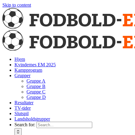
Skip to content
Hjem
Kvindernes EM 2025
Kampprogram
Grupper
Gruppe A
Gruppe B
Gruppe C
Gruppe D
Resultater
TV-tider
Slutspil
Landsholdstrupper
Search for: