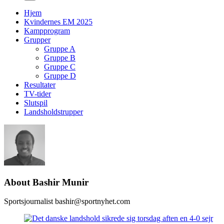
Hjem
Kvindernes EM 2025
Kampprogram
Grupper
Gruppe A
Gruppe B
Gruppe C
Gruppe D
Resultater
TV-tider
Slutspil
Landsholdstrupper
About
Bashir Munir
Sportsjournalist bashir@sportnyhet.com