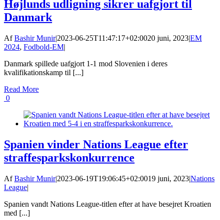
Højlunds udligning sikrer uafgjort til
Danmark
Af
Bashir Munir
|
2023-06-25T11:47:17+02:00
20 juni, 2023
|
EM
2024
,
Fodbold-EM
|
Danmark spillede uafgjort 1-1 mod Slovenien i deres
kvalifikationskamp til [...]
Read More
0
Spanien vinder Nations League efter
straffesparkskonkurrence
Af
Bashir Munir
|
2023-06-19T19:06:45+02:00
19 juni, 2023
|
Nations
League
|
Spanien vandt Nations League-titlen efter at have besejret Kroatien
med [...]