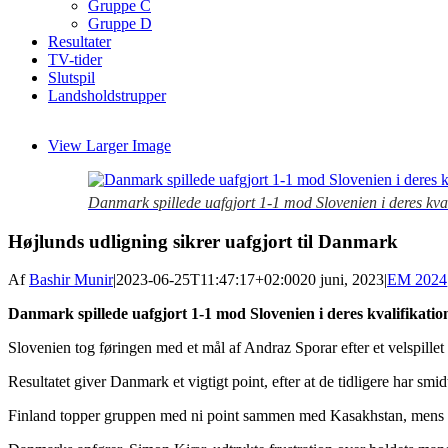
Gruppe C
Gruppe D
Resultater
TV-tider
Slutspil
Landsholdstrupper
View Larger Image
Danmark spillede uafgjort 1-1 mod Slovenien i deres kva
Højlunds udligning sikrer uafgjort til Danmark
Af
Bashir Munir
|
2023-06-25T11:47:17+02:00
20 juni, 2023
|
EM 2024
Danmark spillede uafgjort 1-1 mod Slovenien i deres kvalifikati
Slovenien tog føringen med et mål af Andraz Sporar efter et velspill
Resultatet giver Danmark et vigtigt point, efter at de tidligere har smid
Finland topper gruppen med ni point sammen med Kasakhstan, mens 