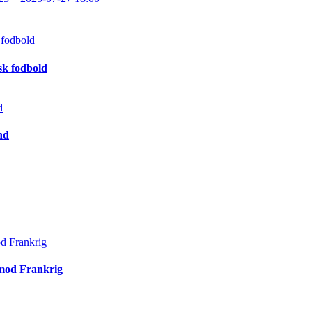
sk fodbold
nd
 mod Frankrig