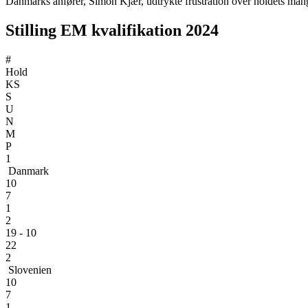
Danmarks anfører, Simon Kjær, udtrykte frustration over holdets manglend
Stilling EM kvalifikation 2024
#
Hold
KS
S
U
N
M
P
1
Danmark
10
7
1
2
19 - 10
22
2
Slovenien
10
7
1