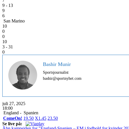
7
9 - 13
9
6
San Marino
10
0
0
10
3 - 31
0
Bashir Munir
Sportsjournalist
bashir@sportnyhet.com
juli 27, 2025
18:00
England -
Spanien
ComeOn!
1
9.50
X
1.45
2
3.50
Se live på:
Åbn kampsiden for "England-Spanien – EM i fodbold for kvinder 20