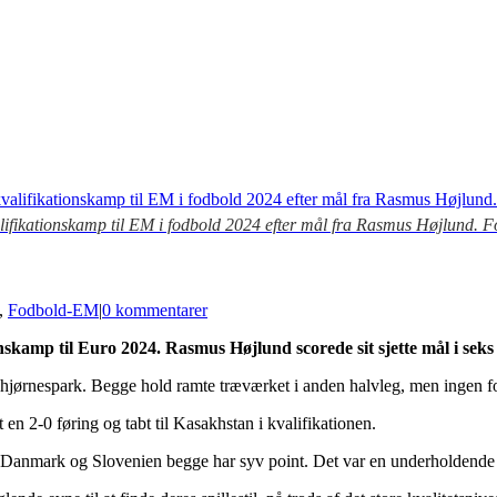
lifikationskamp til EM i fodbold 2024 efter mål fra Rasmus Højlund. F
,
Fodbold-EM
|
0 kommentarer
onskamp til Euro 2024. Rasmus Højlund scorede sit sjette mål i s
et hjørnespark. Begge hold ramte træværket i anden halvleg, men ingen f
t en 2-0 føring og tabt til Kasakhstan i kvalifikationen.
Danmark og Slovenien begge har syv point. Det var en underholdende