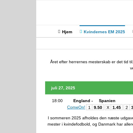
Skip
to
content
Hjem
Kvindernes EM 2025
Året efter herrernes mesterskab er det tid t
v
juli 27, 2025
18:00
England -
Spanien
ComeOn!
1
9.50
X
1.45
2
I sommeren 2025 afholdes den næste udgave a
mester i kvindefodbold, og Danmark har allere