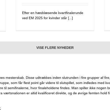
Efter en hæsblæsende kvartfinalerunde
ved EM 2025 for kvinder står [...]
VISE FLERE NYHEDER
indernes mesterskab. Disse udtrækkes inden slutrunden i fire grupper af f
ruppe, som får flest point går videre til slutspillet, som indledes med
dere til semifinalerne, hvor finaleholdene findes. Man spiller ikke nog
ra værtsnationen er altid kvalificeret direkte, og de øvrige femten hold 
: