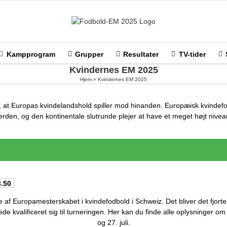
Kampprogram
Grupper
Resultater
TV-tider
Kvindernes EM 2025
Hjem
»
Kvindernes EM 2025
il, at Europas kvindelandshold spiller mod hinanden. Europæisk kvindef
erden, og den kontinentale slutrunde plejer at have et meget højt nivea
3.50
f Europamesterskabet i kvindefodbold i Schweiz. Det bliver det fjorte
de kvalificeret sig til turneringen. Her kan du finde alle oplysninger o
og 27. juli.