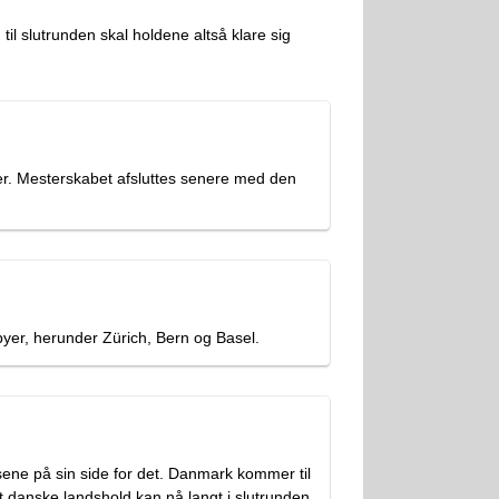
 til slutrunden skal holdene altså klare sig
ter. Mesterskabet afsluttes senere med den
 byer, herunder Zürich, Bern og Basel.
ddsene på sin side for det. Danmark kommer til
et danske landshold kan nå langt i slutrunden.