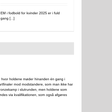
EM i fodbold for kvinder 2025 er i fuld
gang [...]
ire, hvor holdene møder hinanden én gang i
 kvartfinaler mod modstandere, som man ikke har
en bronzekamp i slutrunden, men holdene som
findes via kvalifikationen, som også afgøres