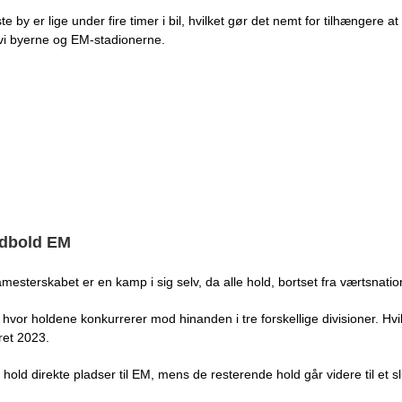
 by er lige under fire timer i bil, hvilket gør det nemt for tilhængere 
r vi byerne og EM-stadionerne.
fodbold EM
mesterskabet er en kamp i sig selv, da alle hold, bortset fra værtsnatione
or holdene konkurrerer mod hinanden i tre forskellige divisioner. Hvilke
ret 2023.
 hold direkte pladser til EM, mens de resterende hold går videre til et sl