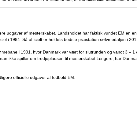
ere udgaver af mesterskabet. Landsholdet har faktisk vundet EM en enk
ficiel i 1984. Så officielt er holdets bedste præstation sølvmedaljen i 201
bane i 1991, hvor Danmark var vært for slutrunden og vandt 3 – 1 ov
n ikke spiller om tredjepladsen til mesterskabet længere, har Danmark
idligere officielle udgaver af fodbold EM: