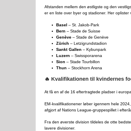
Afstanden mellem den østligste og den vestligste
er en liste over byer og stadioner. Her opliste
Basel
– St. Jakob-Park
Bern
– Stade de Suisse
Genève
– Stade de Genève
Zürich
– Letzigrundstadion
Sankt Gallen
– Kybunpark
Luzern
– Swissporarena
Sion
– Stade Tourbillon
Thun
– Stockhorn Arena
🔥 Kvalifikationen til kvindernes 
At få en af de 16 eftertragtede pladser i europa
EM-kvalifikationener løber igennem hele 2024, hv
afgjort af Nations League-gruppespillet i efterå
Fra den øverste division tildeles de otte bedste
lavere divisioner.