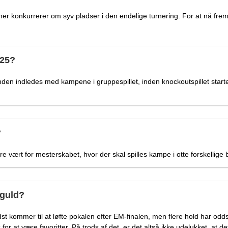
tioner konkurrerer om syv pladser i den endelige turnering. For at nå frem
025?
runden indledes med kampene i gruppespillet, inden knockoutspillet star
?
e vært for mesterskabet, hvor der skal spilles kampe i otte forskellige
-guld?
sidst kommer til at løfte pokalen efter EM-finalen, men flere hold har o
 at være favoritter. På trods af det, er det altså ikke udelukket, at d