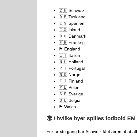
🇨🇭 Schweiz
🇩🇪 Tyskland
🇪🇸 Spanien
🇮🇸 Island
🇩🇰 Danmark
🇫🇷 Frankrig
🏴󠁧󠁢󠁥󠁮󠁧󠁿 England
🇮🇹 Italien
🇳🇱 Holland
🇵🇹 Portugal
🇳🇴 Norge
🇫🇮 Finland
🇵🇱 Polen
🇸🇪 Sverige
🇧🇪 Belgia
🏴󠁧󠁢󠁷󠁬󠁳󠁿 Wales
🌍 I hvilke byer spilles fodbold E
For første gang har Schweiz fået æren af at afh