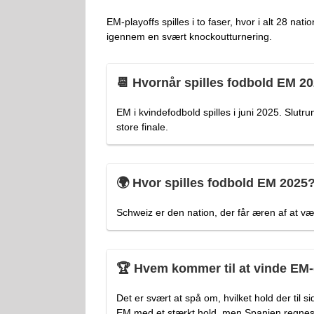
EM-playoffs spilles i to faser, hvor i alt 28 na
igennem en svært knockoutturnering.
📆 Hvornår spilles fodbold EM 2
EM i kvindefodbold spilles i juni 2025. Slut
store finale.
🌍 Hvor spilles fodbold EM 2025
Schweiz er den nation, der får æren af at vær
🏆 Hvem kommer til at vinde EM
Det er svært at spå om, hvilket hold der til 
EM med et stærkt hold, men Spanien regnes for