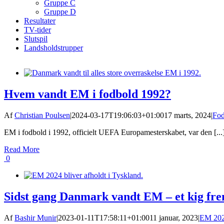
Gruppe C
Gruppe D
Resultater
TV-tider
Slutspil
Landsholdstrupper
Hvem vandt EM i fodbold 1992?
Af
Christian Poulsen
|
2024-03-17T19:06:03+01:00
17 marts, 2024
|
Fo
EM i fodbold i 1992, officielt UEFA Europamesterskabet, var den [...
Read More
0
Sidst gang Danmark vandt EM – et kig f
Af
Bashir Munir
|
2023-01-11T17:58:11+01:00
11 januar, 2023
|
EM 20