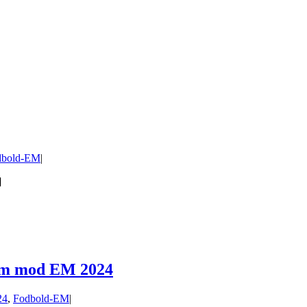
dbold-EM
|
]
rem mod EM 2024
24
,
Fodbold-EM
|