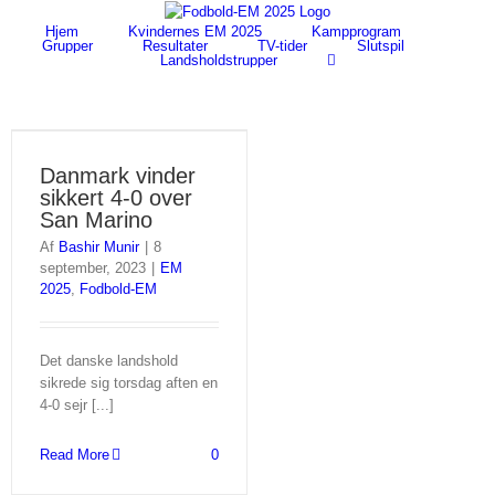
Skip
to
Hjem
Kvindernes EM 2025
Kampprogram
Grupper
Resultater
TV-tider
Slutspil
content
Landsholdstrupper
Danmark vinder
sikkert 4-0 over
San Marino
Af
Bashir Munir
|
8
september, 2023
|
EM
2025
,
Fodbold-EM
Det danske landshold
sikrede sig torsdag aften en
4-0 sejr [...]
Read More
0