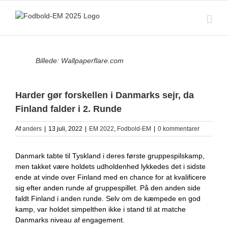
Skip
to
content
View
Billede: Wallpaperflare.com
Larger
Image
Harder gør forskellen i Danmarks sejr, da
Finland falder i 2. Runde
Af
anders
|
13 juli, 2022
|
EM 2022
,
Fodbold-EM
|
0 kommentarer
Danmark tabte til Tyskland i deres første gruppespilskamp,
men takket være holdets udholdenhed lykkedes det i sidste
ende at vinde over Finland med en chance for at kvalificere
sig efter anden runde af gruppespillet. På den anden side
faldt Finland i anden runde. Selv om de kæmpede en god
kamp, var holdet simpelthen ikke i stand til at matche
Danmarks niveau af engagement.