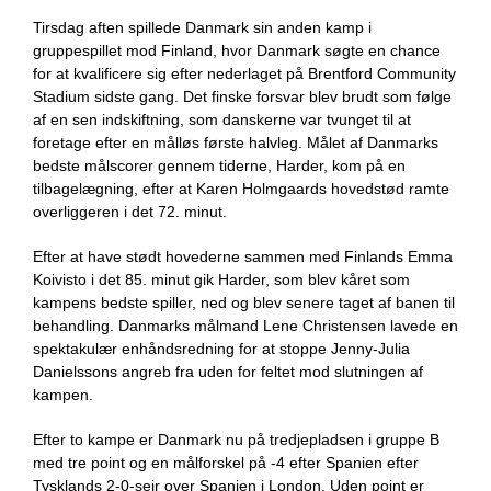
Tirsdag aften spillede Danmark sin anden kamp i
gruppespillet mod Finland, hvor Danmark søgte en chance
for at kvalificere sig efter nederlaget på Brentford Community
Stadium sidste gang. Det finske forsvar blev brudt som følge
af en sen indskiftning, som danskerne var tvunget til at
foretage efter en målløs første halvleg. Målet af Danmarks
bedste målscorer gennem tiderne, Harder, kom på en
tilbagelægning, efter at Karen Holmgaards hovedstød ramte
overliggeren i det 72. minut.
Efter at have stødt hovederne sammen med Finlands Emma
Koivisto i det 85. minut gik Harder, som blev kåret som
kampens bedste spiller, ned og blev senere taget af banen til
behandling. Danmarks målmand Lene Christensen lavede en
spektakulær enhåndsredning for at stoppe Jenny-Julia
Danielssons angreb fra uden for feltet mod slutningen af
kampen.
Efter to kampe er Danmark nu på tredjepladsen i gruppe B
med tre point og en målforskel på -4 efter Spanien efter
Tysklands 2-0-sejr over Spanien i London. Uden point er