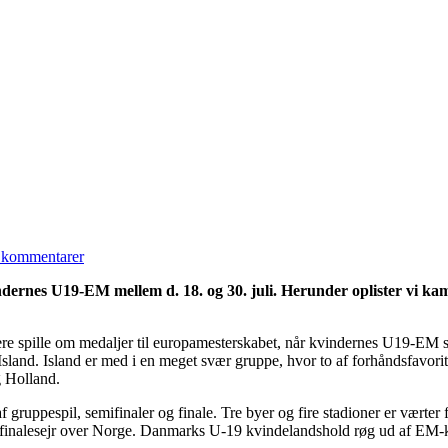
 kommentarer
kvindernes U19-EM mellem d. 18. og 30. juli. Herunder oplister v
 senere spille om medaljer til europamesterskabet, når kvindernes U19-EM
 Island. Island er med i en meget svær gruppe, hvor to af forhåndsfavori
 Holland.
af gruppespil, semifinaler og finale. Tre byer og fire stadioner er vær
 finalesejr over Norge. Danmarks U-19 kvindelandshold røg ud af EM-kv