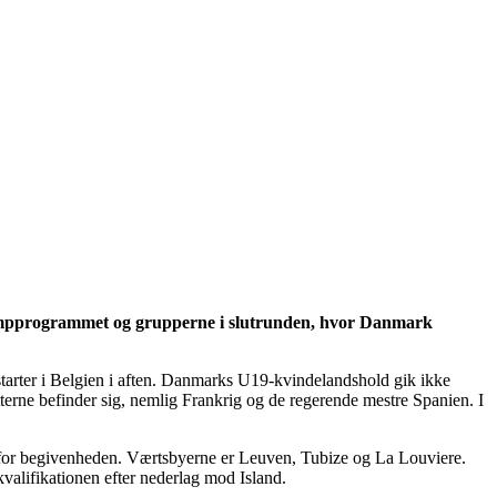
i kampprogrammet og grupperne i slutrunden, hvor Danmark
 starter i Belgien i aften. Danmarks U19-kvindelandshold gik ikke
tterne befinder sig, nemlig Frankrig og de regerende mestre Spanien. I
ter for begivenheden. Værtsbyerne er Leuven, Tubize og La Louviere.
alifikationen efter nederlag mod Island.