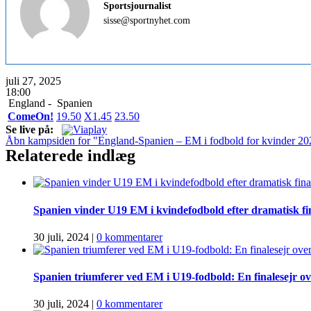
Sportsjournalist
sisse@sportnyhet.com
juli 27, 2025
18:00
England -
Spanien
ComeOn!
1
9.50
X
1.45
2
3.50
Se live på:
Åbn kampsiden for "England-Spanien – EM i fodbold for kvinder 20
Relaterede indlæg
Spanien vinder U19 EM i kvindefodbold efter dramatisk f
30 juli, 2024
|
0 kommentarer
Spanien triumferer ved EM i U19-fodbold: En finalesejr o
30 juli, 2024
|
0 kommentarer