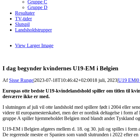
Gruppe C
Gruppe D
Resultater
TV-tider
Slutspil
Landsholdstrupper
View Larger Image
I dag begynder kvindernes U19-EM i Belgien
Af
Sisse Runge
|
2023-07-18T10:46:42+02:00
18 juli, 2023
|
U19 EM
|
0
Europas otte bedste U19-kvindelandshold spiller om titlen til 
desværre ikke er med.
I slutningen af juli vil otte landshold med spillere født i 2004 eller
videre til europamesterskabet, men der er nordisk deltagelse i form af
gruppe A spiller hjemmeholdet Belgien mod blandt andet Tyskland og
U19-EM i Belgien afgøres mellem d. 18. og 30. juli og spilles i form 
De regerende mestre er Spanien som vandt slutrunden i 2022 efter en