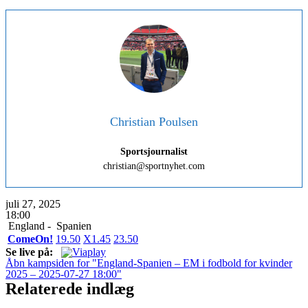
Christian Poulsen
Sportsjournalist
christian@sportnyhet.com
juli 27, 2025
18:00
England -
Spanien
ComeOn!
1
9.50
X
1.45
2
3.50
Se live på:
Åbn kampsiden for "England-Spanien – EM i fodbold for kvinder
2025 – 2025-07-27 18:00"
Relaterede indlæg