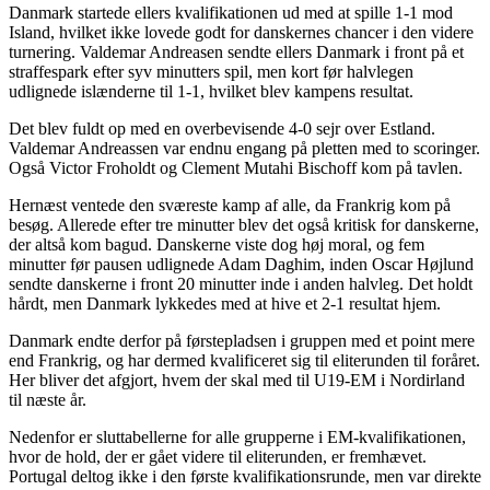
Danmark startede ellers kvalifikationen ud med at spille 1-1 mod
Island, hvilket ikke lovede godt for danskernes chancer i den videre
turnering. Valdemar Andreasen sendte ellers Danmark i front på et
straffespark efter syv minutters spil, men kort før halvlegen
udlignede islænderne til 1-1, hvilket blev kampens resultat.
Det blev fuldt op med en overbevisende 4-0 sejr over Estland.
Valdemar Andreassen var endnu engang på pletten med to scoringer.
Også Victor Froholdt og Clement Mutahi Bischoff kom på tavlen.
Hernæst ventede den sværeste kamp af alle, da Frankrig kom på
besøg. Allerede efter tre minutter blev det også kritisk for danskerne,
der altså kom bagud. Danskerne viste dog høj moral, og fem
minutter før pausen udlignede Adam Daghim, inden Oscar Højlund
sendte danskerne i front 20 minutter inde i anden halvleg. Det holdt
hårdt, men Danmark lykkedes med at hive et 2-1 resultat hjem.
Danmark endte derfor på førstepladsen i gruppen med et point mere
end Frankrig, og har dermed kvalificeret sig til eliterunden til foråret.
Her bliver det afgjort, hvem der skal med til U19-EM i Nordirland
til næste år.
Nedenfor er sluttabellerne for alle grupperne i EM-kvalifikationen,
hvor de hold, der er gået videre til eliterunden, er fremhævet.
Portugal deltog ikke i den første kvalifikationsrunde, men var direkte