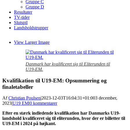
Gruppe C
Gruppe D
Resultater
TV-tider
Slutspil
Landsholdstrupper
View Larger Image
Danmark har kvalificeret sig til Eliterunden til
U19-EM.
Kvalifikation til U19-EM: Opsummering og
finaletabeller
Af
Christian Poulsen
|
2023-12-03T16:04:31+01:00
3 december,
2023
|
U19 EM
|
0 kommentarer
Efter en stærk indledende kvalifikation har Danmarks U19-
landshold kvalificeret sig til eliterunden, hvor der er billetter til
U19-EM i 2024 på højkant.