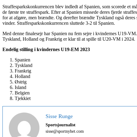
Straffesparkskonkurrencen blev indledt af Spanien, som scorede et må
de første tre straffespark. Efter at Spanien missede deres fjerde str
for at afgøre, men brændte. Og derefter brændte Tyskland også deres s
vinder. Straffesparkskonkurrencen sluttede 3-2 til Spanien.
Med denne finalesejr har Spanien nu fem sejre i kvindernes U19-VM.
Tyskland, Holland og Frankrig er klar til at spille til U20-VM i 2024.
Endelig stilling i kvindernes U19-EM 2023
Spanien
Tyskland
Frankrig
Holland
Østrig
Island
Belgien
Tjekkiet
Sisse Runge
Sportsjournalist
sisse@sportnyhet.com