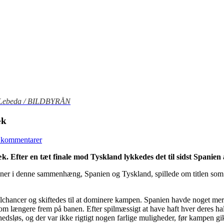
el Lebeda / BILDBYRÅN
æk
 kommentarer
æk. Efter en tæt finale mod Tyskland lykkedes det til sidst Spanien
er i denne sammenhæng, Spanien og Tyskland, spillede om titlen som euro
chancer og skiftedes til at dominere kampen. Spanien havde noget mere b
kom længere frem på banen. Efter spilmæssigt at have haft hver deres ha
edsløs, og der var ikke rigtigt nogen farlige muligheder, før kampen gik