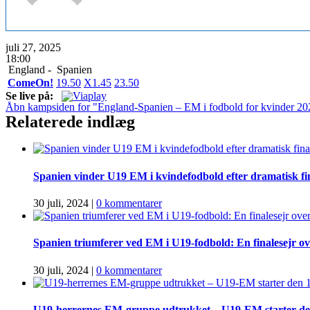
juli 27, 2025
18:00
England -
Spanien
ComeOn!
1
9.50
X
1.45
2
3.50
Se live på:
Åbn kampsiden for "England-Spanien – EM i fodbold for kvinder 20
Relaterede indlæg
Spanien vinder U19 EM i kvindefodbold efter dramatisk f
30 juli, 2024
|
0 kommentarer
Spanien triumferer ved EM i U19-fodbold: En finalesejr o
30 juli, 2024
|
0 kommentarer
U19-herrernes EM-gruppe udtrukket – U19-EM starter den