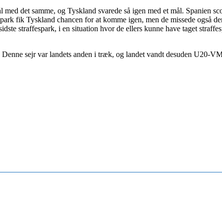
l med det samme, og Tyskland svarede så igen med et mål. Spanien scor
affespark fik Tyskland chancen for at komme igen, men de missede også 
idste straffespark, i en situation hvor de ellers kunne have taget straf
 Denne sejr var landets anden i træk, og landet vandt desuden U20-VM