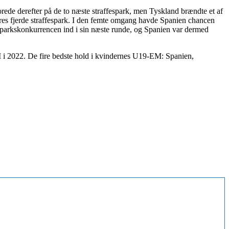
ede derefter på de to næste straffespark, men Tyskland brændte et af
deres fjerde straffespark. I den femte omgang havde Spanien chancen
fesparkskonkurrencen ind i sin næste runde, og Spanien var dermed
 i 2022. De fire bedste hold i kvindernes U19-EM: Spanien,