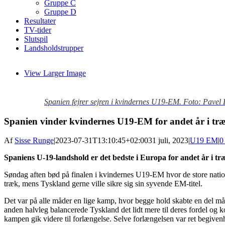
Gruppe C
Gruppe D
Resultater
TV-tider
Slutspil
Landsholdstrupper
View Larger Image
Spanien fejrer sejren i kvindernes U19-EM. Foto: Pav
Spanien vinder kvindernes U19-EM for andet år i tr
Af
Sisse Runge
|
2023-07-31T13:10:45+02:00
31 juli, 2023
|
U19 EM
|
0
Spaniens U-19-landshold er det bedste i Europa for andet år i tr
Søndag aften bød på finalen i kvindernes U19-EM hvor de store nation
træk, mens Tyskland gerne ville sikre sig sin syvende EM-titel.
Det var på alle måder en lige kamp, hvor begge hold skabte en del mål
anden halvleg balancerede Tyskland det lidt mere til deres fordel og 
kampen gik videre til forlængelse. Selve forlængelsen var ret begivenh