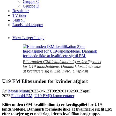
Gruppe C
Gruppe D
Resultater
TV-tider
Slutspil
Landsholdstrupper
View Larger Image
Eliterunden (EM-kvalifikation 2) er færdigspillet
for U19-landsholdene. Danmark formåede ikke
at kvalificere sig til EM. Foto: Unsplash
U19 EM Eliterunden for kvinder afgjort
Af
Bashir Munir
|
2023-04-13T08:26:01+02:00
12 april,
2023
|
Fodbold-EM
,
U19 EM
|
0 kommentarer
Eliterunden (EM-kvalifikation 2) er færdigspillet for U19-
landsholdene. Danmark formåede ikke at kvalificere sig til EM
efter to sejre og et nederlag i deres kvalifikationsgruppe.