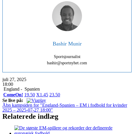
Bashir Munir
Sportsjournalist
bashir@sportnyhet.com
juli 27, 2025
18:00
England -
Spanien
ComeOn!
1
9.50
X
1.45
2
3.50
Se live på:
Åbn kampsiden for "England-Spanien – EM i fodbold for kvinder
2025 – 2025-07-27 18:00"
Relaterede indlæg