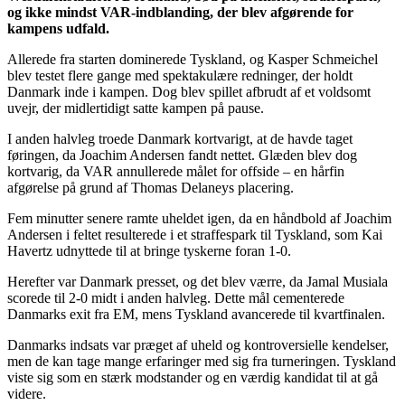
og ikke mindst VAR-indblanding, der blev afgørende for
kampens udfald.
Allerede fra starten dominerede Tyskland, og Kasper Schmeichel
blev testet flere gange med spektakulære redninger, der holdt
Danmark inde i kampen. Dog blev spillet afbrudt af et voldsomt
uvejr, der midlertidigt satte kampen på pause.
I anden halvleg troede Danmark kortvarigt, at de havde taget
føringen, da Joachim Andersen fandt nettet. Glæden blev dog
kortvarig, da VAR annullerede målet for offside – en hårfin
afgørelse på grund af Thomas Delaneys placering.
Fem minutter senere ramte uheldet igen, da en håndbold af Joachim
Andersen i feltet resulterede i et straffespark til Tyskland, som Kai
Havertz udnyttede til at bringe tyskerne foran 1-0.
Herefter var Danmark presset, og det blev værre, da Jamal Musiala
scorede til 2-0 midt i anden halvleg. Dette mål cementerede
Danmarks exit fra EM, mens Tyskland avancerede til kvartfinalen.
Danmarks indsats var præget af uheld og kontroversielle kendelser,
men de kan tage mange erfaringer med sig fra turneringen. Tyskland
viste sig som en stærk modstander og en værdig kandidat til at gå
videre.