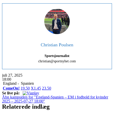
Christian Poulsen
Sportsjournalist
christian@sportnyhet.com
juli 27, 2025
18:00
England -
Spanien
ComeOn!
1
9.50
X
1.45
2
3.50
Se live på:
Åbn kampsiden for "England-Spanien – EM i fodbold for kvinder
2025 – 2025-07-27 18:00"
Relaterede indlæg