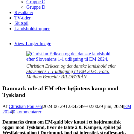
Gruppe C
Gruppe D
Resultater
TV-tider
Slutspil
Landsholdstrupper
View Larger Image
Christian Eriksen og det danske landshold efter
Sloveniens 1-1 udligning til EM 2024. Foto:
Mathias Bergeld / BILDBYRÅN
Danmark ude af EM efter højintens kamp mod
Tyskland
Af
Christian Poulsen
|
2024-06-29T23:42:49+02:00
29 juni, 2024
|
EM
2024
|
0 kommentarer
Danmarks drøm om EM-guld blev knust i et højdramatisk
opgør mod Tyskland, hvor de tabte 2-0. Kampen, spillet på
Westfalenstadion i Dortmund, bød på intensitet, straffespark,