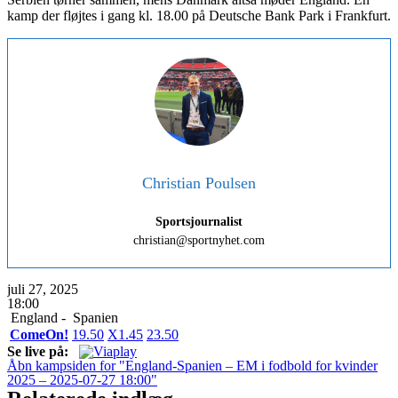
kamp der fløjtes i gang kl. 18.00 på Deutsche Bank Park i Frankfurt.
Christian Poulsen
Sportsjournalist
christian@sportnyhet.com
juli 27, 2025
18:00
England -
Spanien
ComeOn!
1
9.50
X
1.45
2
3.50
Se live på:
Åbn kampsiden for "England-Spanien – EM i fodbold for kvinder
2025 – 2025-07-27 18:00"