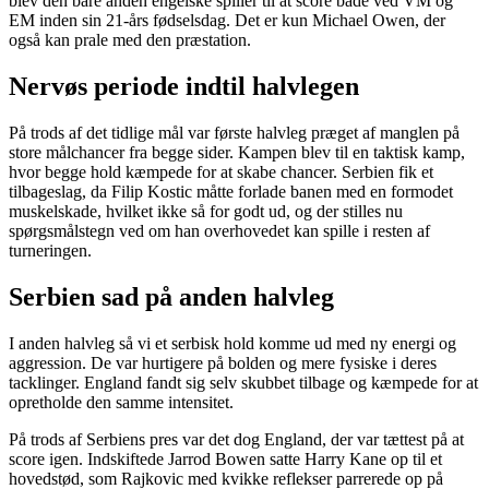
blev den bare anden engelske spiller til at score både ved VM og
EM inden sin 21-års fødselsdag. Det er kun Michael Owen, der
også kan prale med den præstation.
Nervøs periode indtil halvlegen
På trods af det tidlige mål var første halvleg præget af manglen på
store målchancer fra begge sider. Kampen blev til en taktisk kamp,
hvor begge hold kæmpede for at skabe chancer. Serbien fik et
tilbageslag, da Filip Kostic måtte forlade banen med en formodet
muskelskade, hvilket ikke så for godt ud, og der stilles nu
spørgsmålstegn ved om han overhovedet kan spille i resten af
turneringen.
Serbien sad på anden halvleg
I anden halvleg så vi et serbisk hold komme ud med ny energi og
aggression. De var hurtigere på bolden og mere fysiske i deres
tacklinger. England fandt sig selv skubbet tilbage og kæmpede for at
opretholde den samme intensitet.
På trods af Serbiens pres var det dog England, der var tættest på at
score igen. Indskiftede Jarrod Bowen satte Harry Kane op til et
hovedstød, som Rajkovic med kvikke reflekser parrerede op på