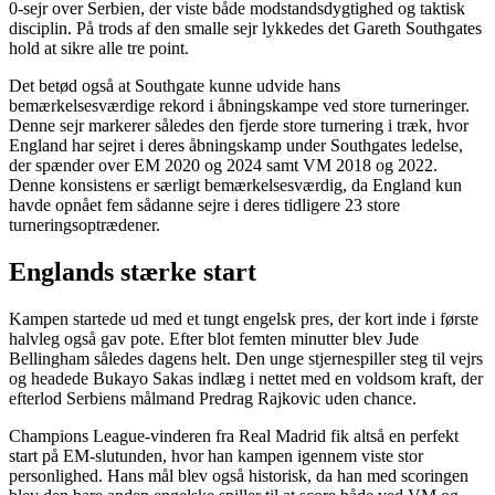
0-sejr over Serbien, der viste både modstandsdygtighed og taktisk
disciplin. På trods af den smalle sejr lykkedes det Gareth Southgates
hold at sikre alle tre point.
Det betød også at Southgate kunne udvide hans
bemærkelsesværdige rekord i åbningskampe ved store turneringer.
Denne sejr markerer således den fjerde store turnering i træk, hvor
England har sejret i deres åbningskamp under Southgates ledelse,
der spænder over EM 2020 og 2024 samt VM 2018 og 2022.
Denne konsistens er særligt bemærkelsesværdig, da England kun
havde opnået fem sådanne sejre i deres tidligere 23 store
turneringsoptrædener.
Englands stærke start
Kampen startede ud med et tungt engelsk pres, der kort inde i første
halvleg også gav pote. Efter blot femten minutter blev Jude
Bellingham således dagens helt. Den unge stjernespiller steg til vejrs
og headede Bukayo Sakas indlæg i nettet med en voldsom kraft, der
efterlod Serbiens målmand Predrag Rajkovic uden chance.
Champions League-vinderen fra Real Madrid fik altså en perfekt
start på EM-slutunden, hvor han kampen igennem viste stor
personlighed. Hans mål blev også historisk, da han med scoringen