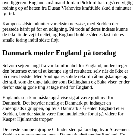
overliggeren. Englands målmand Jordan Pickford trak også en vigtig
redning op af hatten fra Dusan Vlahovics kraftfulde skud ti minutter
før tid.
Kampens sidste minutter var ekstra nervøse, med Serbien der
pressede hårdt på for en udligning. På trods af deres indsats kunne
de ikke finde vej til nettet, og England holdte således fast i deres
smalle føring indtil sidste fløjt.
Danmark møder England på torsdag
Selvom sejren langt fra var komfortabel for England, understreger
den briternes evne til at kæmpe sig til resultater, selv når de ikke er
på deres bedste. Med Southgates solide rekord i åbningskampe og
det spil, som de unge talenter som Bellingham og Saka viser, er der
derfor stadig gode ting at tage med for England.
Englands sejr kan måske også vise sig at være godt nyt for
Danmark. Det betyder nemlig at Danmark pt. indtager en
andenplads i gruppen, og hvis Danmark slår enten England eller
Serbien, bør der stadig være fine muligheder for at gå videre for
Kasper Hjulmands tropper.
De næste kampe i gruppe C finder sted på torsdag, hvor Slovenien-
Serbien tørner sammen, mens Danmark altså møder England. En