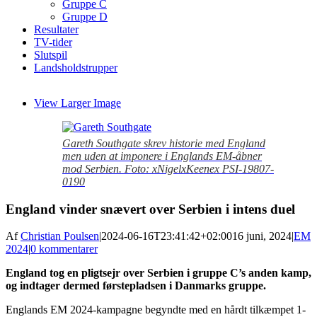
Gruppe C
Gruppe D
Resultater
TV-tider
Slutspil
Landsholdstrupper
View Larger Image
Gareth Southgate skrev historie med England
men uden at imponere i Englands EM-åbner
mod Serbien. Foto: xNigelxKeenex PSI-19807-
0190
England vinder snævert over Serbien i intens duel
Af
Christian Poulsen
|
2024-06-16T23:41:42+02:00
16 juni, 2024
|
EM
2024
|
0 kommentarer
England tog en pligtsejr over Serbien i gruppe C’s anden kamp,
og indtager dermed førstepladsen i Danmarks gruppe.
Englands EM 2024-kampagne begyndte med en hårdt tilkæmpet 1-