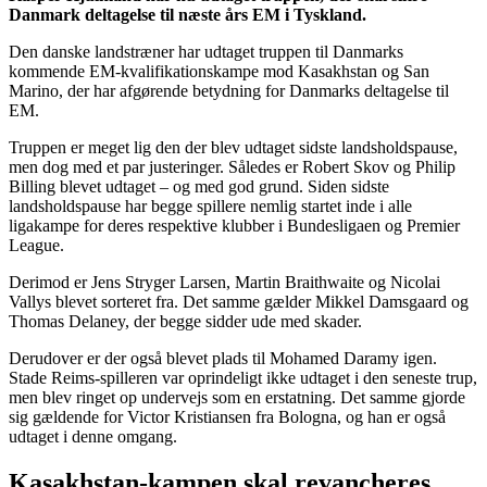
Danmark deltagelse til næste års EM i Tyskland.
Den danske landstræner har udtaget truppen til Danmarks
kommende EM-kvalifikationskampe mod Kasakhstan og San
Marino, der har afgørende betydning for Danmarks deltagelse til
EM.
Truppen er meget lig den der blev udtaget sidste landsholdspause,
men dog med et par justeringer. Således er Robert Skov og Philip
Billing blevet udtaget – og med god grund. Siden sidste
landsholdspause har begge spillere nemlig startet inde i alle
ligakampe for deres respektive klubber i Bundesligaen og Premier
League.
Derimod er Jens Stryger Larsen, Martin Braithwaite og Nicolai
Vallys blevet sorteret fra. Det samme gælder Mikkel Damsgaard og
Thomas Delaney, der begge sidder ude med skader.
Derudover er der også blevet plads til Mohamed Daramy igen.
Stade Reims-spilleren var oprindeligt ikke udtaget i den seneste trup,
men blev ringet op undervejs som en erstatning. Det samme gjorde
sig gældende for Victor Kristiansen fra Bologna, og han er også
udtaget i denne omgang.
Kasakhstan-kampen skal revancheres