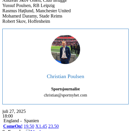
Andreas Skov Olsen, Club Brügge
Yussuf Poulsen, RB Leipzig
Rasmus Højlund, Manchester United
Mohamed Daramy, Stade Reims
Robert Skov, Hoffenheim
Christian Poulsen
Sportsjournalist
christian@sportnyhet.com
juli 27, 2025
18:00
England -
Spanien
ComeOn!
1
9.50
X
1.45
2
3.50