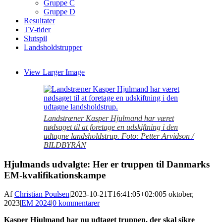
Gruppe C
Gruppe D
Resultater
TV-tider
Slutspil
Landsholdstrupper
View Larger Image
Landstræner Kasper Hjulmand har været
nødsaget til at foretage en udskiftning i den
udtagne landsholdstrup. Foto: Petter Arvidson /
BILDBYRÅN
Hjulmands udvalgte: Her er truppen til Danmarks
EM-kvalifikationskampe
Af
Christian Poulsen
|
2023-10-21T16:41:05+02:00
5 oktober,
2023
|
EM 2024
|
0 kommentarer
Kasper Hjulmand har nu udtaget truppen, der skal sikre