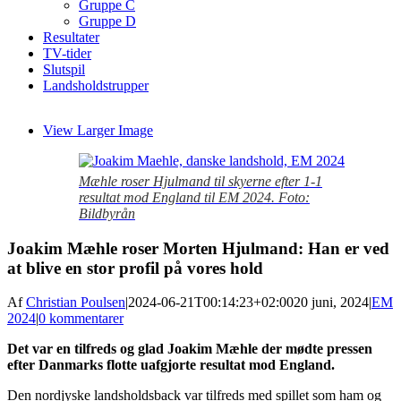
Gruppe C
Gruppe D
Resultater
TV-tider
Slutspil
Landsholdstrupper
View Larger Image
Mæhle roser Hjulmand til skyerne efter 1-1
resultat mod England til EM 2024. Foto:
Bildbyrån
Joakim Mæhle roser Morten Hjulmand: Han er ved
at blive en stor profil på vores hold
Af
Christian Poulsen
|
2024-06-21T00:14:23+02:00
20 juni, 2024
|
EM
2024
|
0 kommentarer
Det var en tilfreds og glad Joakim Mæhle der mødte pressen
efter Danmarks flotte uafgjorte resultat mod England.
Den nordjyske landsholdsback var tilfreds med spillet som ham og