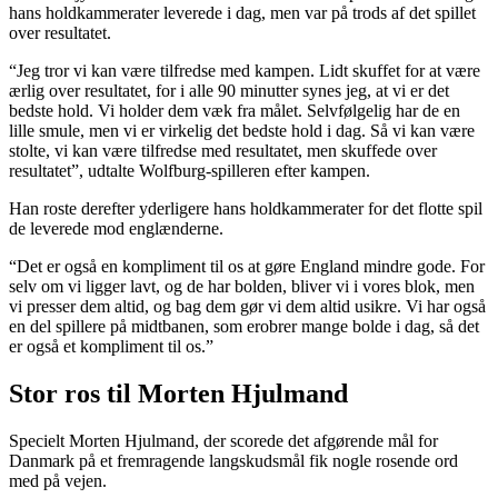
hans holdkammerater leverede i dag, men var på trods af det spillet
over resultatet.
“Jeg tror vi kan være tilfredse med kampen. Lidt skuffet for at være
ærlig over resultatet, for i alle 90 minutter synes jeg, at vi er det
bedste hold. Vi holder dem væk fra målet. Selvfølgelig har de en
lille smule, men vi er virkelig det bedste hold i dag. Så vi kan være
stolte, vi kan være tilfredse med resultatet, men skuffede over
resultatet”, udtalte Wolfburg-spilleren efter kampen.
Han roste derefter yderligere hans holdkammerater for det flotte spil
de leverede mod englænderne.
“Det er også en kompliment til os at gøre England mindre gode. For
selv om vi ligger lavt, og de har bolden, bliver vi i vores blok, men
vi presser dem altid, og bag dem gør vi dem altid usikre. Vi har også
en del spillere på midtbanen, som erobrer mange bolde i dag, så det
er også et kompliment til os.”
Stor ros til Morten Hjulmand
Specielt Morten Hjulmand, der scorede det afgørende mål for
Danmark på et fremragende langskudsmål fik nogle rosende ord
med på vejen.