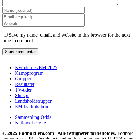
Save my name, email, and website in this browser for the next
time I comment.
Kvindernes EM 2025
Kampprogram
Grupper
Resultater
TV-tider
Slutspil
Landsholdstrupper
EM kvalifikation
Sammenling Odds
Nations League
© 2025 Fodbold-em.com | Alle rettigheter forbeholdes.
Fodbold-
em.com er et frittstående nettsted og har ingen lenke til UEFA eller