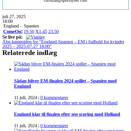
christian@sportnyhet.com
juli 27, 2025
18:00
England -
Spanien
ComeOn!
1
9.50
X
1.45
2
3.50
Se live på:
Åbn kampsiden for "England-Spanien – EM i fodbold for kvinder
2025 – 2025-07-27 18:00"
Relaterede indlæg
Sådan bliver EM-finalen 2024 spillet – Spanien mod
England
11 juli, 2024
|
0 kommentarer
England klar til finalen efter sen scoring mod Holland
11 juli, 2024
|
0 kommentarer