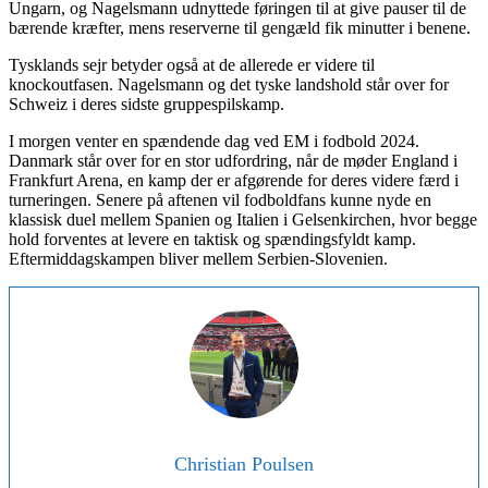
Ungarn, og Nagelsmann udnyttede føringen til at give pauser til de
bærende kræfter, mens reserverne til gengæld fik minutter i benene.
Tysklands sejr betyder også at de allerede er videre til
knockoutfasen. Nagelsmann og det tyske landshold står over for
Schweiz i deres sidste gruppespilskamp.
I morgen venter en spændende dag ved EM i fodbold 2024.
Danmark står over for en stor udfordring, når de møder England i
Frankfurt Arena, en kamp der er afgørende for deres videre færd i
turneringen. Senere på aftenen vil fodboldfans kunne nyde en
klassisk duel mellem Spanien og Italien i Gelsenkirchen, hvor begge
hold forventes at levere en taktisk og spændingsfyldt kamp​.
Eftermiddagskampen bliver mellem Serbien-Slovenien.
Christian Poulsen