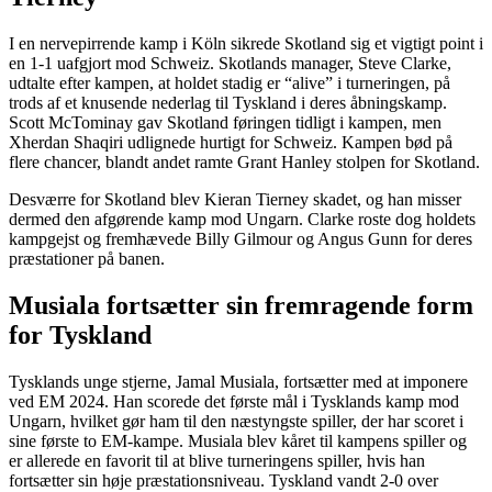
I en nervepirrende kamp i Köln sikrede Skotland sig et vigtigt point i
en 1-1 uafgjort mod Schweiz. Skotlands manager, Steve Clarke,
udtalte efter kampen, at holdet stadig er “alive” i turneringen, på
trods af et knusende nederlag til Tyskland i deres åbningskamp.
Scott McTominay gav Skotland føringen tidligt i kampen, men
Xherdan Shaqiri udlignede hurtigt for Schweiz. Kampen bød på
flere chancer, blandt andet ramte Grant Hanley stolpen for Skotland​.
Desværre for Skotland blev Kieran Tierney skadet, og han misser
dermed den afgørende kamp mod Ungarn. Clarke roste dog holdets
kampgejst og fremhævede Billy Gilmour og Angus Gunn for deres
præstationer på banen​.
Musiala fortsætter sin fremragende form
for Tyskland
Tysklands unge stjerne, Jamal Musiala, fortsætter med at imponere
ved EM 2024. Han scorede det første mål i Tysklands kamp mod
Ungarn, hvilket gør ham til den næstyngste spiller, der har scoret i
sine første to EM-kampe. Musiala blev kåret til kampens spiller og
er allerede en favorit til at blive turneringens spiller, hvis han
fortsætter sin høje præstationsniveau​. Tyskland vandt 2-0 over