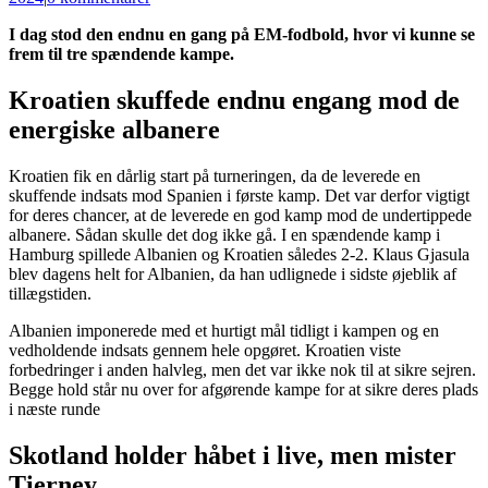
I dag stod den endnu en gang på EM-fodbold, hvor vi kunne se
frem til tre spændende kampe.
Kroatien skuffede endnu engang mod de
energiske albanere
Kroatien fik en dårlig start på turneringen, da de leverede en
skuffende indsats mod Spanien i første kamp. Det var derfor vigtigt
for deres chancer, at de leverede en god kamp mod de undertippede
albanere. Sådan skulle det dog ikke gå. I en spændende kamp i
Hamburg spillede Albanien og Kroatien således 2-2. Klaus Gjasula
blev dagens helt for Albanien, da han udlignede i sidste øjeblik af
tillægstiden.
Albanien imponerede med et hurtigt mål tidligt i kampen og en
vedholdende indsats gennem hele opgøret. Kroatien viste
forbedringer i anden halvleg, men det var ikke nok til at sikre sejren.
Begge hold står nu over for afgørende kampe for at sikre deres plads
i næste runde​
Skotland holder håbet i live, men mister
Tierney