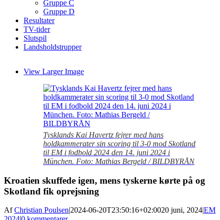
Gruppe C
Gruppe D
Resultater
TV-tider
Slutspil
Landsholdstrupper
View Larger Image
Tysklands Kai Havertz fejrer med hans
holdkammerater sin scoring til 3-0 mod Skotland
til EM i fodbold 2024 den 14. juni 2024 i
München. Foto: Mathias Bergeld / BILDBYRÅN
Kroatien skuffede igen, mens tyskerne kørte på og
Skotland fik oprejsning
Af
Christian Poulsen
|
2024-06-20T23:50:16+02:00
20 juni, 2024
|
EM
2024
|
0 kommentarer