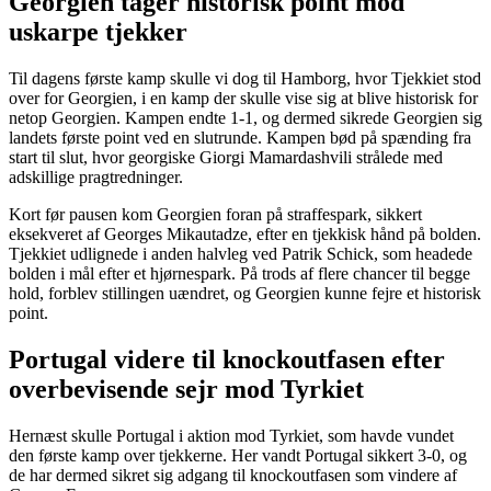
Georgien tager historisk point mod
uskarpe tjekker
Til dagens første kamp skulle vi dog til Hamborg, hvor Tjekkiet stod
over for Georgien, i en kamp der skulle vise sig at blive historisk for
netop Georgien. Kampen endte 1-1, og dermed sikrede Georgien sig
landets første point ved en slutrunde. Kampen bød på spænding fra
start til slut, hvor georgiske Giorgi Mamardashvili strålede med
adskillige pragtredninger.
Kort før pausen kom Georgien foran på straffespark, sikkert
eksekveret af Georges Mikautadze, efter en tjekkisk hånd på bolden.
Tjekkiet udlignede i anden halvleg ved Patrik Schick, som headede
bolden i mål efter et hjørnespark. På trods af flere chancer til begge
hold, forblev stillingen uændret, og Georgien kunne fejre et historisk
point.
Portugal videre til knockoutfasen efter
overbevisende sejr mod Tyrkiet
Hernæst skulle Portugal i aktion mod Tyrkiet, som havde vundet
den første kamp over tjekkerne. Her vandt Portugal sikkert 3-0, og
de har dermed sikret sig adgang til knockoutfasen som vindere af