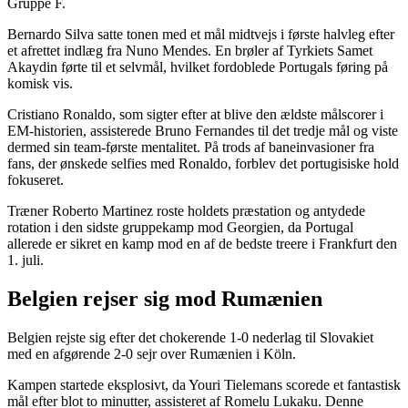
Gruppe F.
Bernardo Silva satte tonen med et mål midtvejs i første halvleg efter
et afrettet indlæg fra Nuno Mendes. En brøler af Tyrkiets Samet
Akaydin førte til et selvmål, hvilket fordoblede Portugals føring på
komisk vis.
Cristiano Ronaldo, som sigter efter at blive den ældste målscorer i
EM-historien, assisterede Bruno Fernandes til det tredje mål og viste
dermed sin team-første mentalitet. På trods af baneinvasioner fra
fans, der ønskede selfies med Ronaldo, forblev det portugisiske hold
fokuseret.
Træner Roberto Martinez roste holdets præstation og antydede
rotation i den sidste gruppekamp mod Georgien, da Portugal
allerede er sikret en kamp mod en af de bedste treere i Frankfurt den
1. juli.
Belgien rejser sig mod Rumænien
Belgien rejste sig efter det chokerende 1-0 nederlag til Slovakiet
med en afgørende 2-0 sejr over Rumænien i Köln.
Kampen startede eksplosivt, da Youri Tielemans scorede et fantastisk
mål efter blot to minutter, assisteret af Romelu Lukaku. Denne