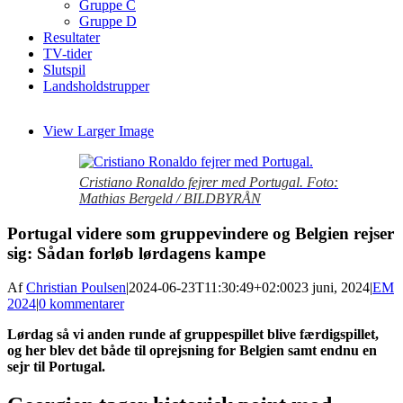
Gruppe C
Gruppe D
Resultater
TV-tider
Slutspil
Landsholdstrupper
View Larger Image
Cristiano Ronaldo fejrer med Portugal. Foto:
Mathias Bergeld / BILDBYRÅN
Portugal videre som gruppevindere og Belgien rejser
sig: Sådan forløb lørdagens kampe
Af
Christian Poulsen
|
2024-06-23T11:30:49+02:00
23 juni, 2024
|
EM
2024
|
0 kommentarer
Lørdag så vi anden runde af gruppespillet blive færdigspillet,
og her blev det både til oprejsning for Belgien samt endnu en
sejr til Portugal.