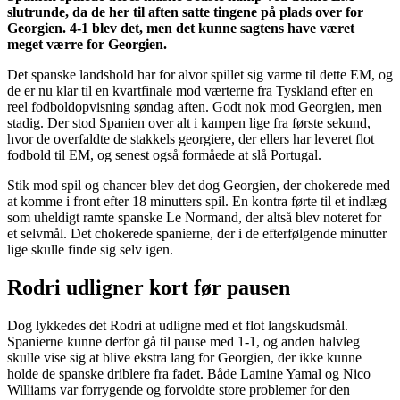
slutrunde, da de her til aften satte tingene på plads over for
Georgien. 4-1 blev det, men det kunne sagtens have været
meget værre for Georgien.
Det spanske landshold har for alvor spillet sig varme til dette EM, og
de er nu klar til en kvartfinale mod værterne fra Tyskland efter en
reel fodboldopvisning søndag aften. Godt nok mod Georgien, men
stadig. Der stod Spanien over alt i kampen lige fra første sekund,
hvor de overfaldte de stakkels georgiere, der ellers har leveret flot
fodbold til EM, og senest også formåede at slå Portugal.
Stik mod spil og chancer blev det dog Georgien, der chokerede med
at komme i front efter 18 minutters spil. En kontra førte til et indlæg
som uheldigt ramte spanske Le Normand, der altså blev noteret for
et selvmål. Det chokerede spanierne, der i de efterfølgende minutter
lige skulle finde sig selv igen.
Rodri udligner kort før pausen
Dog lykkedes det Rodri at udligne med et flot langskudsmål.
Spanierne kunne derfor gå til pause med 1-1, og anden halvleg
skulle vise sig at blive ekstra lang for Georgien, der ikke kunne
holde de spanske driblere fra fadet. Både Lamine Yamal og Nico
Williams var forrygende og forvoldte store problemer for den