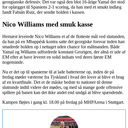
georgianske defensiv. Det var også den blot 16-årige Yamal der stod
for oplægget til Spaniens 2-1 scoring, da han med et smukt indlæg
fandt Fabián Ruiz, der sendte bolden i kassen.
Nico Williams med smuk kasse
Hernæst leverede Nico Williams et af de flotteste mål ved slutunden,
da han på en Mbappésk kontra satte det georgiske forsvar inden han
smadrede bolden op i nettaget uden chance for målmanden. Både
Yamal og Williams udfordrede konstant Georigen, der altså er ude af
EM efter at have leveret en solid indsats ved deres første EM
nogensinde.
Nu er det op til spanierne til at lade batterierne op, inden de på
fredag møder værterne fra Tyskland i hvad der lover at blive et brag
af en kvartfinale. Det er de måske bedste to nationer til denne
slutrunde indtil videre der mødes, og med så mange gode offensive
spillere på banen kan det ikke andet end undgå at blive spændende.
Kampen fløjtes i gang kl. 18.00 på fredag på MHPArena i Stuttgart.