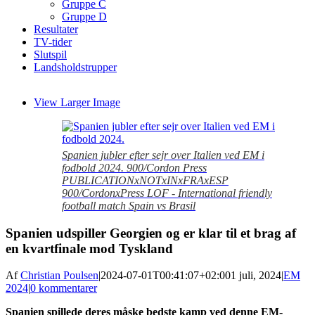
Gruppe C
Gruppe D
Resultater
TV-tider
Slutspil
Landsholdstrupper
View Larger Image
Spanien jubler efter sejr over Italien ved EM i
fodbold 2024. 900/Cordon Press
PUBLICATIONxNOTxINxFRAxESP
900/CordonxPress LOF - International friendly
football match Spain vs Brasil
Spanien udspiller Georgien og er klar til et brag af
en kvartfinale mod Tyskland
Af
Christian Poulsen
|
2024-07-01T00:41:07+02:00
1 juli, 2024
|
EM
2024
|
0 kommentarer
Spanien spillede deres måske bedste kamp ved denne EM-