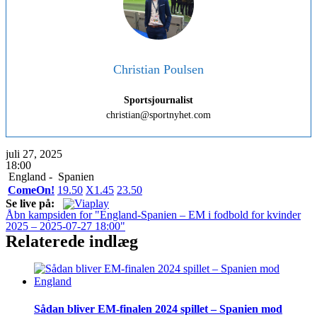
Christian Poulsen
Sportsjournalist
christian@sportnyhet.com
juli 27, 2025
18:00
England -
Spanien
ComeOn!
1
9.50
X
1.45
2
3.50
Se live på:
Åbn kampsiden for "England-Spanien – EM i fodbold for kvinder
2025 – 2025-07-27 18:00"
Relaterede indlæg
Sådan bliver EM-finalen 2024 spillet – Spanien mod