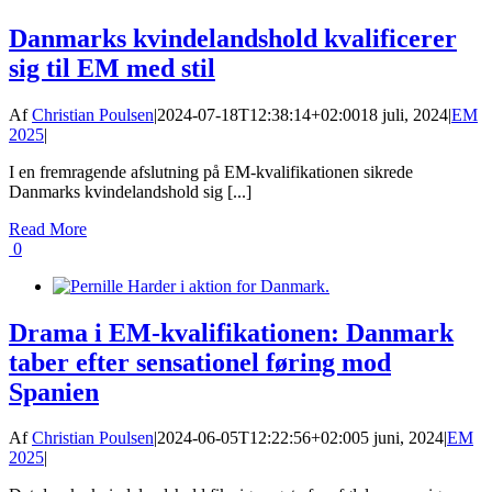
Danmarks kvindelandshold kvalificerer
sig til EM med stil
Af
Christian Poulsen
|
2024-07-18T12:38:14+02:00
18 juli, 2024
|
EM
2025
|
I en fremragende afslutning på EM-kvalifikationen sikrede
Danmarks kvindelandshold sig [...]
Read More
0
Drama i EM-kvalifikationen: Danmark
taber efter sensationel føring mod
Spanien
Af
Christian Poulsen
|
2024-06-05T12:22:56+02:00
5 juni, 2024
|
EM
2025
|