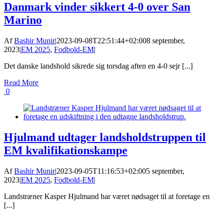
Danmark vinder sikkert 4-0 over San
Marino
Af
Bashir Munir
|
2023-09-08T22:51:44+02:00
8 september,
2023
|
EM 2025
,
Fodbold-EM
|
Det danske landshold sikrede sig torsdag aften en 4-0 sejr [...]
Read More
0
Hjulmand udtager landsholdstruppen til
EM kvalifikationskampe
Af
Bashir Munir
|
2023-09-05T11:16:53+02:00
5 september,
2023
|
EM 2025
,
Fodbold-EM
|
Landstræner Kasper Hjulmand har været nødsaget til at foretage en
[...]