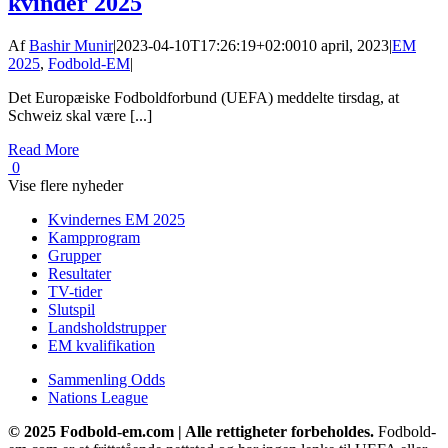
kvinder 2025
Af
Bashir Munir
|
2023-04-10T17:26:19+02:00
10 april, 2023
|
EM
2025
,
Fodbold-EM
|
Det Europæiske Fodboldforbund (UEFA) meddelte tirsdag, at
Schweiz skal være [...]
Read More
0
Vise flere nyheder
Kvindernes EM 2025
Kampprogram
Grupper
Resultater
TV-tider
Slutspil
Landsholdstrupper
EM kvalifikation
Sammenling Odds
Nations League
© 2025 Fodbold-em.com | Alle rettigheter forbeholdes.
Fodbold-