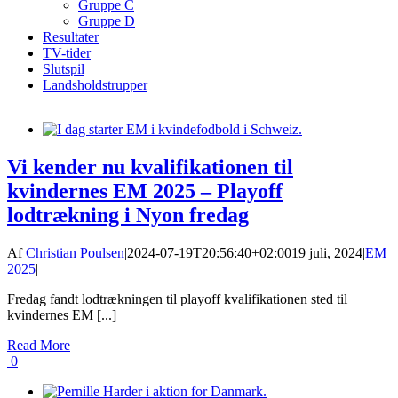
Gruppe C
Gruppe D
Resultater
TV-tider
Slutspil
Landsholdstrupper
Vi kender nu kvalifikationen til
kvindernes EM 2025 – Playoff
lodtrækning i Nyon fredag
Af
Christian Poulsen
|
2024-07-19T20:56:40+02:00
19 juli, 2024
|
EM
2025
|
Fredag fandt lodtrækningen til playoff kvalifikationen sted til
kvindernes EM [...]
Read More
0