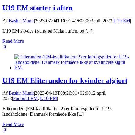
U19 EM starter i aften
Af
Bashir Munir
|
2023-07-04T16:01:41+02:00
3 juli, 2023
|
U19 EM
|
U19 EM skydes i gang på Malta i aften, og [...]
Read More
0
U19 EM Eliterunden for kvinder afgjort
Af
Bashir Munir
|
2023-04-13T08:26:01+02:00
12 april,
2023
|
Fodbold-EM
,
U19 EM
|
Eliterunden (EM-kvalifikation 2) er færdigspillet for U19-
landsholdene. Danmark formåede ikke [...]
Read More
0