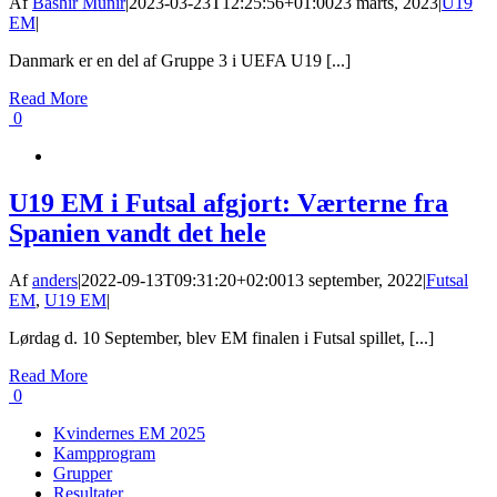
Af
Bashir Munir
|
2023-03-23T12:25:56+01:00
23 marts, 2023
|
U19
EM
|
Danmark er en del af Gruppe 3 i UEFA U19 [...]
Read More
0
U19 EM i Futsal afgjort: Værterne fra
Spanien vandt det hele
Af
anders
|
2022-09-13T09:31:20+02:00
13 september, 2022
|
Futsal
EM
,
U19 EM
|
Lørdag d. 10 September, blev EM finalen i Futsal spillet, [...]
Read More
0
Kvindernes EM 2025
Kampprogram
Grupper
Resultater