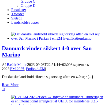
Gruppe C
Gruppe D
Resultater
TV-tider
Slutspil
Landsholdstrupper
Danmark vinder sikkert 4-0 over San
Marino
Af
Bashir Munir
|
2023-09-08T22:51:44+02:00
8 september,
2023
|
EM 2025
,
Fodbold-EM
|
Det danske landshold sikrede sig torsdag aften en 4-0 sejr [...]
Read More
0