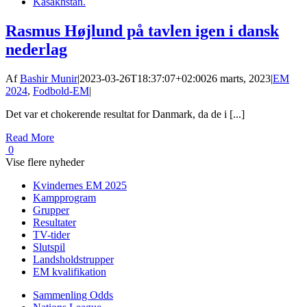
Rasmus Højlund på tavlen igen i dansk
nederlag
Af
Bashir Munir
|
2023-03-26T18:37:07+02:00
26 marts, 2023
|
EM
2024
,
Fodbold-EM
|
Det var et chokerende resultat for Danmark, da de i [...]
Read More
0
Vise flere nyheder
Kvindernes EM 2025
Kampprogram
Grupper
Resultater
TV-tider
Slutspil
Landsholdstrupper
EM kvalifikation
Sammenling Odds