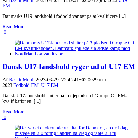
Af
Bashir Munir
|
2023-04-03T18:39:51+02:00
3 april, 2023
|
U19
EM
|
Danmarks U19 landshold i fodbold var tæt på at kvalificere [...]
Read More
0
Dansk U17-landshold ryger ud af U17 EM
Af
Bashir Munir
|
2023-03-29T22:45:41+02:00
29 marts,
2023
|
Fodbold-EM
,
U17 EM
|
Dansk U17-landshold slutter på tredjepladsen i Gruppe C i EM-
kvalifikationen. [...]
Read More
0